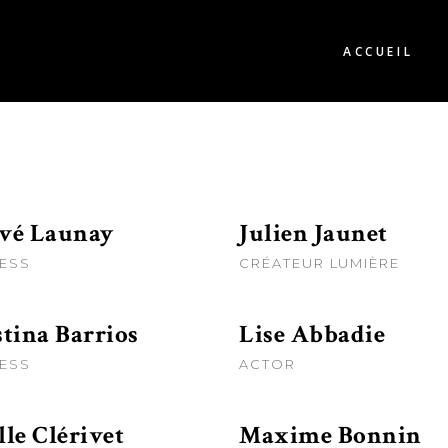
ACCUEIL
vé Launay
Julien Jaunet
ESS
CRÉATEUR LUMIÈRE
stina Barrios
Lise Abbadie
ESS
ACTOR
lle Clérivet
Maxime Bonnin