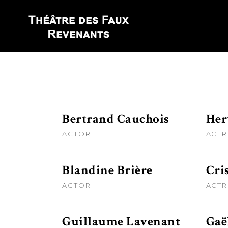
Bertrand Cauchois
Her
ACTOR
ACTR
Blandine Brière
Cri
ACTOR
ACTR
Guillaume Lavenant
Gaë